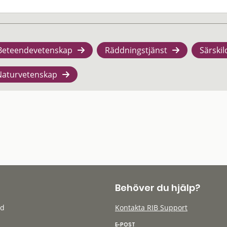
Beteendevetenskap
Räddningstjänst
Särskil
Naturvetenskap
Behöver du hjälp?
öd
Kontakta RIB Support
E-POST