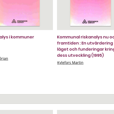
alys i kommuner
Kommunal riskanalys nu oc
framtiden : En utvärdering
läget och funderingar krin
dess utveckling (1995)
Örjan
Kylefors Martin