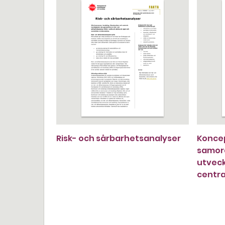
Risk- och sårbarhetsanalyser
Koncep
samord
utveck
centr