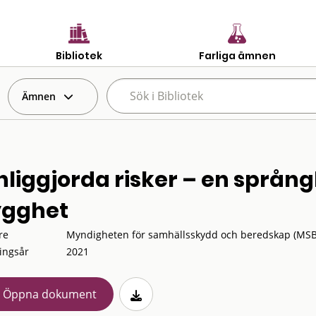
Bibliotek
Farliga ämnen
Ämnen
nliggjorda risker – en språng
ygghet
re
Myndigheten för samhällsskydd och beredskap (MSB
ingsår
2021
Öppna dokument