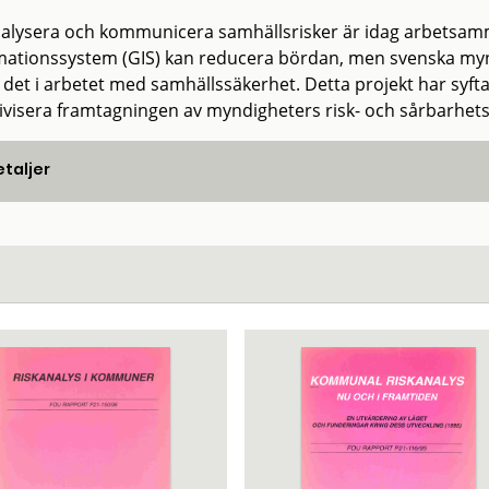
nalysera och kommunicera samhällsrisker är idag arbetsam
mationssystem (GIS) kan reducera bördan, men svenska mynd
 det i arbetet med samhällssäkerhet. Detta projekt har syftat
tivisera framtagningen av myndigheters risk- och sårbarhets
taljer