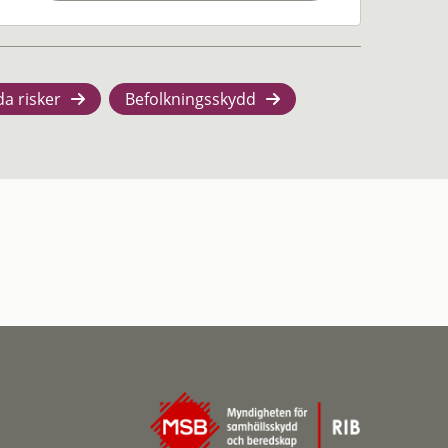
da risker
Befolkningsskydd