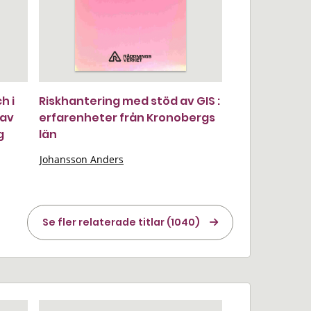
h i
Riskhantering med stöd av GIS :
 av
erfarenheter från Kronobergs
g
län
Johansson Anders
Se fler relaterade titlar (1040)