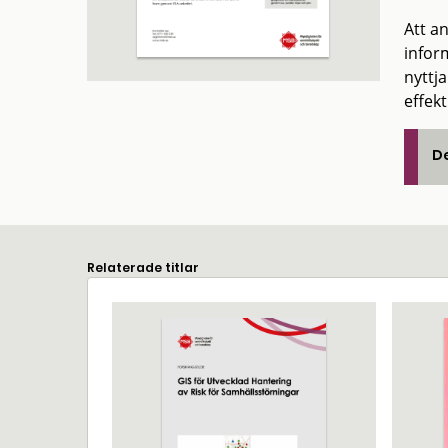
Att a
infor
nyttja
effek
De
Relaterade titlar