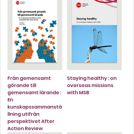
Från gemensamt
Staying healthy : on
görande till
overseas missions
gemensamt lärande :
with MSB
En
kunskapssammanstä
llning utifrån
perspektivet After
Action Review