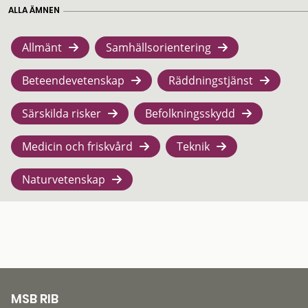
ALLA ÄMNEN
Allmänt
Samhällsorientering
Beteendevetenskap
Räddningstjänst
Särskilda risker
Befolkningsskydd
Medicin och friskvård
Teknik
Naturvetenskap
MSB RIB