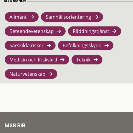
ALLA ÄMNEN
Allmänt
Samhällsorientering
Beteendevetenskap
Räddningstjänst
Särskilda risker
Befolkningsskydd
Medicin och friskvård
Teknik
Naturvetenskap
MSB RIB