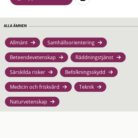
ALLA ÄMNEN
Allmänt
Samhällsorientering
Beteendevetenskap
Räddningstjänst
Särskilda risker
Befolkningsskydd
Medicin och friskvård
Teknik
Naturvetenskap