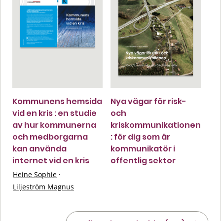
Kommunens hemsida
Nya vägar för risk-
vid en kris : en studie
och
av hur kommunerna
kriskommunikationen
och medborgarna
: för dig som är
kan använda
kommunikatör i
internet vid en kris
offentlig sektor
Heine Sophie
·
Liljeström Magnus