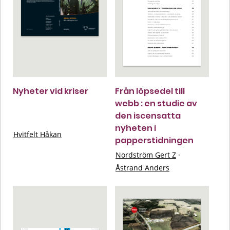
Nyheter vid kriser
Från löpsedel till
webb : en studie av
den iscensatta
nyheten i
Hvitfelt Håkan
papperstidningen
Nordström Gert Z
·
Åstrand Anders