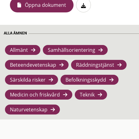
Öppna dokument
ALLA ÄMNEN
Allmänt
Samhällsorientering
Beteendevetenskap
Räddningstjänst
Särskilda risker
Befolkningsskydd
Medicin och friskvård
Teknik
Naturvetenskap