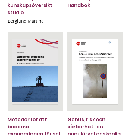
kunskapsöversikt
Handbok
studie
Berglund Martina
Metoder för att
Genus, risk och
bedöma
sårbarhet : en
exponeringen för sot
populärvetenskaplig