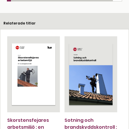
Relaterade titlar
Skorstensfejares
Sotning och
arbetsmiljö : en
brandskyddskontroll :