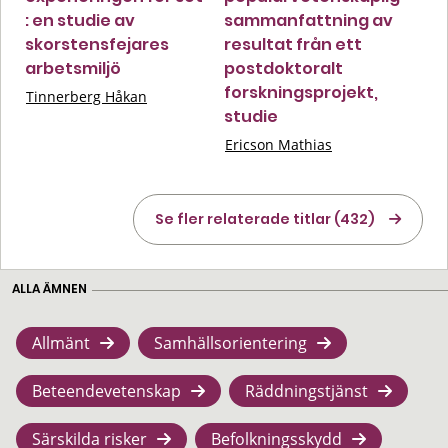
: en studie av
sammanfattning av
skorstensfejares
resultat från ett
arbetsmiljö
postdoktoralt
forskningsprojekt,
Tinnerberg Håkan
studie
Ericson Mathias
Se fler relaterade titlar (432)
ALLA ÄMNEN
Allmänt
Samhällsorientering
Beteendevetenskap
Räddningstjänst
Särskilda risker
Befolkningsskydd