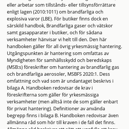
eller arbetar som tillstånds- eller tillsynsförrättare
enligt lagen (2010:1011) om brandfarliga och
explosiva varor (LBE). För butiker finns dock en
särskild handbok, Brandfarliga gaser och vätskor
samt gasapparater i butiker, och för sådana
verksamheter hänvisar vi helt till den. Den här
handboken gäller för all övrig yrkesmässig hantering.
Utgångspunkten är hantering som omfattas av
Myndigheten för samhällsskydd och beredskaps
(MSB:s) föreskrifter om hantering av brandfarlig gas
och brandfarliga aerosoler, MSBFS 2020:1. Dess
omfattning och vad som är undantaget beskrivs i
bilaga A. Handboken redovisar de krav i
föreskrifterna som gäller för yrkesmässiga
verksamheter (men alltså inte de som gäller enbart
för privat hantering). Definitioner av använda
begrepp finns i bilaga B. Handboken redovisar även
allmänna råd som hör till kraven i de fall det finns.