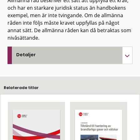
Allmänna råd beskriver ett sätt att uppfylla ett krav,
och har en starkare juridisk status än handbokens
exempel, men är inte tvingande. Om de allmänna
råden inte följs måste kravet uppfyllas på något
annat sätt. De allmänna råden kan då betraktas som
nivåsättande.
Detaljer
Relaterade titlar