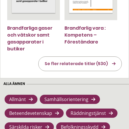
Brandfarliga gaser
Brandfarlig vara :
och vätskor samt
Kompetens –
gasapparater i
Föreståndare
butiker
Se fler relaterade titlar (530)
ALLA ÄMNEN
Allmänt
Samhällsorientering
Beteendevetenskap
Räddningstjänst
Särskilda risker
Befolkningsskydd