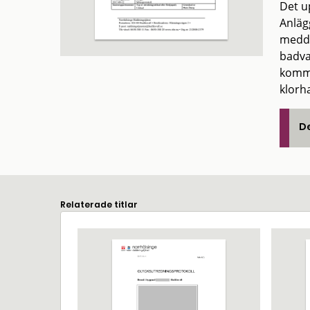
Det up
Anläg
medde
badva
kommu
klorha
De
Relaterade titlar