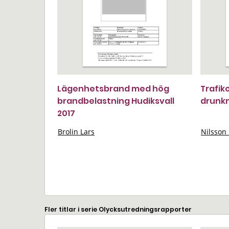
Lägenhetsbrand med hög
Trafik
brandbelastning Hudiksvall
drunkn
2017
Brolin Lars
Nilsson 
Fler titlar i serie Olycksutredningsrapporter