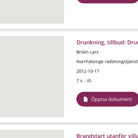
Drunkning, tillbud: Dr
Brolin Lars
Norrhälsinge räddningstjänst
2012-10-17
7 s. : ill.
Öppna dokument
Brandstart utanför vill