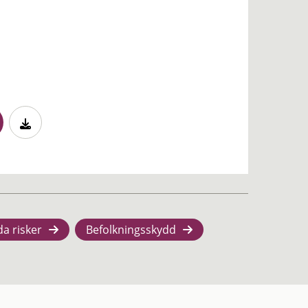
da risker
Befolkningsskydd