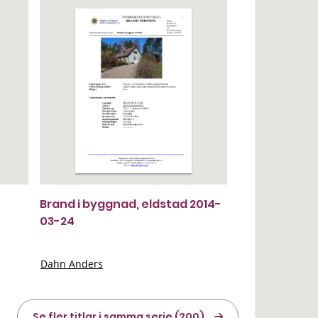
Brand i byggnad, eldstad 2014-
03-24
Dahn Anders
Se fler titlar i samma serie (200)