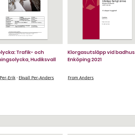
olycka: Trafik- och
Klorgasutsläpp vid badhus
ingsolycka, Hudiksvall
Enköping 2021
Per-Erik
·
Ekvall Per-Anders
From Anders