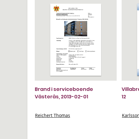
Brand i serviceboende
Villab
Västerås, 2013-02-01
12
Reichert Thomas
Karlsso