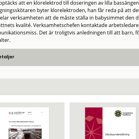
ptäcks att en klorelektrod till doseringen av lilla bassänge
gningsskötaren byter klorelektroden, han får reda på att d
lar verksamheten att de måste ställa in babysimmet den da
ttnets kvalité. Verksamhetschefen kontaktade arbetsledaren f
nikationsmiss. Det är troligtvis anledningen till att barn, 
lter.
taljer