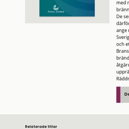
med ma
brännb
De se
därfö
ange 
Sveri
och e
Brans
bränd
åtgär
upprä
Räddn
De
Relaterade titlar