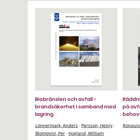
Biobränslen och avfall -
Räddni
brandsäkerhet i samband med
på avf
lagring
behov
Lönnermark, Anders
·
Persson, Henry
·
Ronquis
Blomqvist, Per
·
Hogland, William