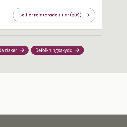
Se fler relaterade titlar (209)
da risker
Befolkningsskydd