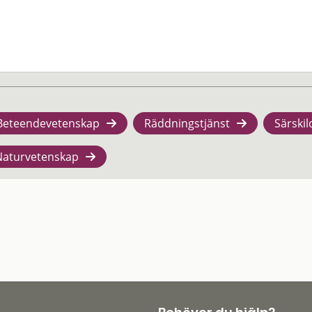
Beteendevetenskap
Räddningstjänst
Särskil
Naturvetenskap