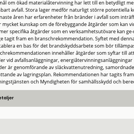
̊l om ökad materialåtervinning har lett till en betydligt 
art avfall. Stora lager medför naturligt större potentiell
naste åren har erfarenheter från bränder i avfall som inträf
r mycket kunskap om de förebyggande åtgärder som kan vidt
mer specifika åtgärder som en verksamhetsutövare kan ge-
ge tagit fram en branschrekommendation. Syftet med denna 
tablera en bas för det brandskyddsarbete som bör tillämpa
chrekommendationen innehåller åtgärder som syftar till at
er vid avfallsanläggningar, energiåtervinningsanläggningar
der är genomförande av släckvattenutredning, samordnade
ttande av lagringsplan. Rekommendationen har tagits fram
ingstjänsten och Myndigheten för samhällsskydd och bere
taljer