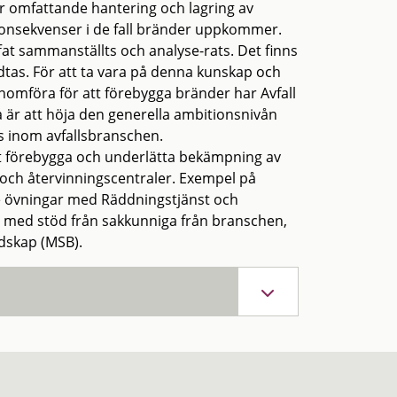
mer omfattande hantering och lagring av
a konsekvenser i de fall bränder uppkommer.
fat sammanställts och analyse-rats. Det finns
as. För att ta vara på denna kunskap och
nomföra för att förebygga bränder har Avfall
är att höja den generella ambitionsnivån
s inom avfallsbranschen.
t förebygga och underlätta bekämpning av
 och återvinningscentraler. Exempel på
 övningar med Räddningstjänst och
 med stöd från sakkunniga från branschen,
dskap (MSB).