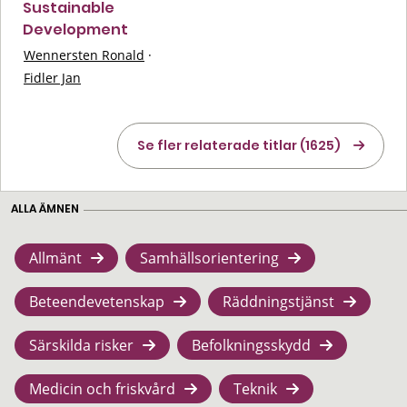
Sustainable
Development
Wennersten Ronald
·
Fidler Jan
Se fler relaterade titlar (1625)
ALLA ÄMNEN
Allmänt
Samhällsorientering
Beteendevetenskap
Räddningstjänst
Särskilda risker
Befolkningsskydd
Medicin och friskvård
Teknik