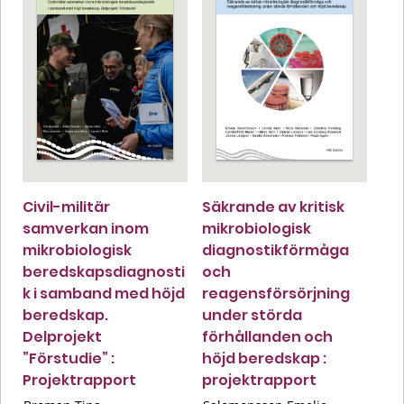
Civil-militär
Säkrande av kritisk
samverkan inom
mikrobiologisk
mikrobiologisk
diagnostikförmåga
beredskapsdiagnosti
och
k i samband med höjd
reagensförsörjning
beredskap.
under störda
Delprojekt
förhållanden och
”Förstudie” :
höjd beredskap :
Projektrapport
projektrapport