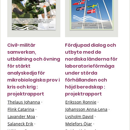
Civil-militär
Fördjupad dialog och
samverkan,
utbyte med de
utbildning och övning
nordiska länderna för
för stärkt
laboratorieförmåga
analyskedja för
under störda
mikrobiologiska prov i
förhållanden och
kris och krig :
höjd beredskap :
projektrapport
projektrapport
Thelaus Johanna
·
Eriksson Ronnie
·
Flink Catarina
·
Johansson Anna-Lena
·
Lavander Moa
·
Lysholm David
·
Salaneck Erik
·
Melefors Öjar
·