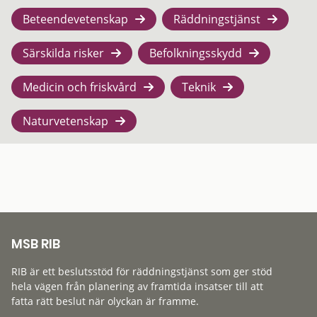
Beteendevetenskap
Räddningstjänst
Särskilda risker
Befolkningsskydd
Medicin och friskvård
Teknik
Naturvetenskap
MSB RIB
RIB är ett beslutsstöd för räddningstjänst som ger stöd
hela vägen från planering av framtida insatser till att
fatta rätt beslut när olyckan är framme.