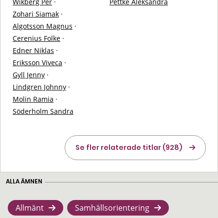
Wikberg Per
·
Pettke Aleksandra
Zohari Siamak
·
Algotsson Magnus
·
Cerenius Folke
·
Edner Niklas
·
Eriksson Viveca
·
Gyll Jenny
·
Lindgren Johnny
·
Molin Ramia
·
Söderholm Sandra
Se fler relaterade titlar (928)
ALLA ÄMNEN
Allmänt
Samhällsorientering