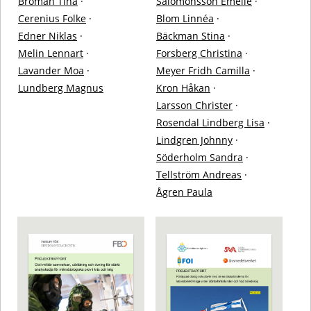
Broman Tina
·
Salomonsson Emelie
·
Cerenius Folke
·
Blom Linnéa
·
Edner Niklas
·
Bäckman Stina
·
Melin Lennart
·
Forsberg Christina
·
Lavander Moa
·
Meyer Fridh Camilla
·
Lundberg Magnus
Kron Håkan
·
Larsson Christer
·
Rosendal Lindberg Lisa
·
Lindgren Johnny
·
Söderholm Sandra
·
Tellström Andreas
·
Ågren Paula