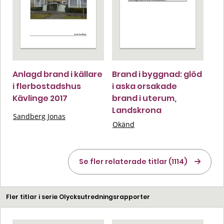
Anlagd brand i källare
Brand i byggnad: glöd
i flerbostadshus
i aska orsakade
Kävlinge 2017
brand i uterum,
Landskrona
Sandberg Jonas
Okänd
Se fler relaterade titlar (1114)
Fler titlar i serie Olycksutredningsrapporter