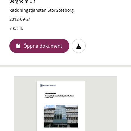
Bergholm Ulf
Räddningstjänsten StorGöteborg
2012-09-21
7 s. :ill.
Öppna dokument