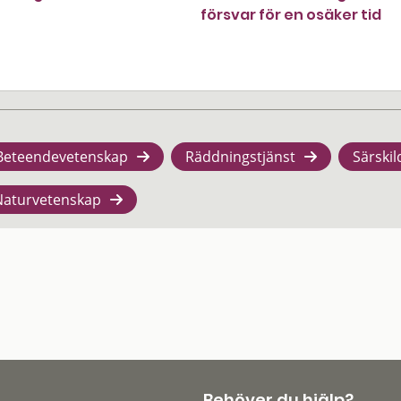
försvar för en osäker tid
Beteendevetenskap
Räddningstjänst
Särskil
Naturvetenskap
Behöver du hjälp?