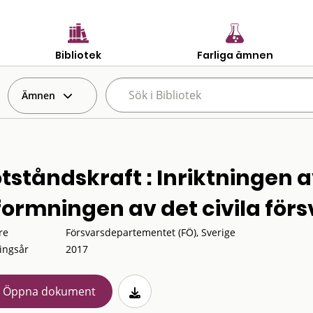
Bibliotek
Farliga ämnen
Ämnen
tståndskraft : Inriktningen a
formningen av det civila för
re
Försvarsdepartementet (FÖ), Sverige
ingsår
2017
Öppna dokument