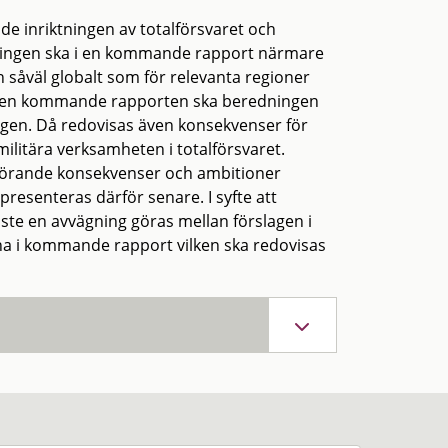
e inriktningen av totalförsvaret och
dningen ska i en kommande rapport närmare
n såväl globalt som för relevanta regioner
 I den kommande rapporten ska beredningen
ngen. Då redovisas även konsekvenser för
ilitära verksamheten i totalförsvaret.
lhörande konsekvenser och ambitioner
resenteras därför senare. I syfte att
te en avvägning göras mellan förslagen i
a i kommande rapport vilken ska redovisas