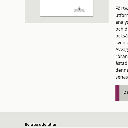
Försv
utfor
analy
och d
också
svens
Avväg
röran
åstad
denna
senas
De
Relaterade titlar