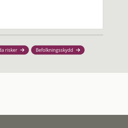
da risker
Befolkningsskydd