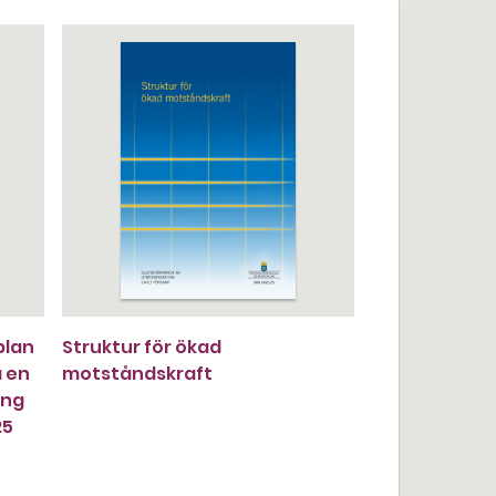
plan
Struktur för ökad
a en
motståndskraft
ing
25