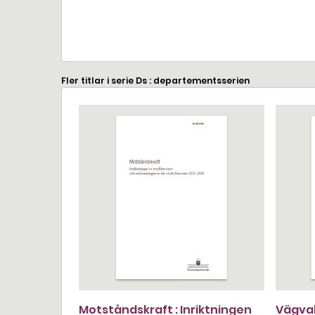
Fler titlar i serie Ds : departementsserien
Motståndskraft : Inriktningen
Vägval