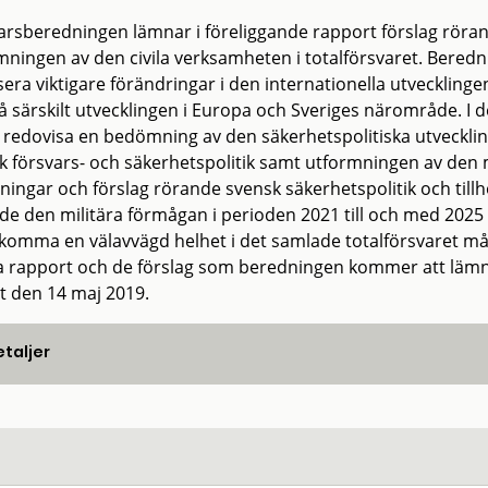
arsberedningen lämnar i föreliggande rapport förslag rörand
mningen av den civila verksamheten i totalförsvaret. Bere
sera viktigare förändringar i den internationella utvecklinge
å särskilt utvecklingen i Europa och Sveriges närområde.
 redovisa en bedömning av den säkerhetspolitiska utveckli
k försvars- och säkerhetspolitik samt utformningen av den m
ningar och förslag rörande svensk säkerhetspolitik och til
de den militära förmågan i perioden 2021 till och med 2025 p
komma en välavvägd helhet i det samlade totalförsvaret mås
 rapport och de förslag som beredningen kommer att lämn
t den 14 maj 2019.
taljer