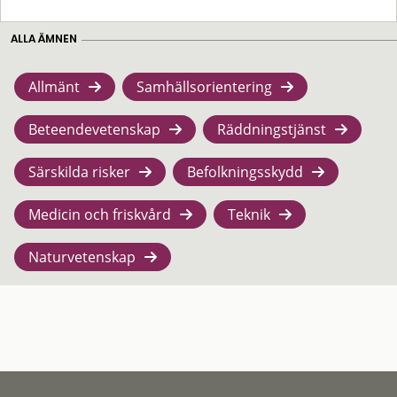
ALLA ÄMNEN
Allmänt
Samhällsorientering
Beteendevetenskap
Räddningstjänst
Särskilda risker
Befolkningsskydd
Medicin och friskvård
Teknik
Naturvetenskap