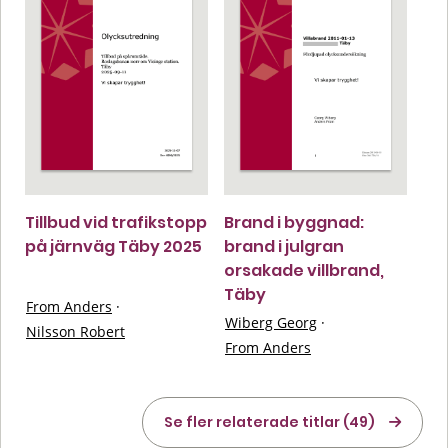
Tillbud vid trafikstopp
Brand i byggnad:
på järnväg Täby 2025
brand i julgran
orsakade villbrand,
Täby
From Anders
·
Wiberg Georg
·
Nilsson Robert
From Anders
Se fler relaterade titlar (49)