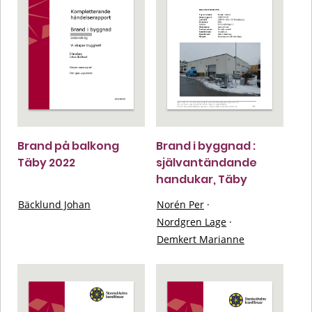
Brand på balkong
Brand i byggnad :
Täby 2022
självantändande
handukar, Täby
Bäcklund Johan
Norén Per
·
Nordgren Lage
·
Demkert Marianne