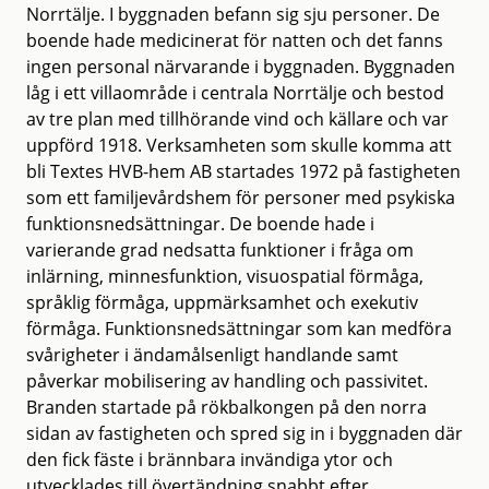
Norrtälje. I byggnaden befann sig sju personer. De
boende hade medicinerat för natten och det fanns
ingen personal närvarande i byggnaden. Byggnaden
låg i ett villaområde i centrala Norrtälje och bestod
av tre plan med tillhörande vind och källare och var
uppförd 1918. Verksamheten som skulle komma att
bli Textes HVB-hem AB startades 1972 på fastigheten
som ett familjevårdshem för personer med psykiska
funktionsnedsättningar. De boende hade i
varierande grad nedsatta funktioner i fråga om
inlärning, minnesfunktion, visuospatial förmåga,
språklig förmåga, uppmärksamhet och exekutiv
förmåga. Funktionsnedsättningar som kan medföra
svårigheter i ändamålsenligt handlande samt
påverkar mobilisering av handling och passivitet.
Branden startade på rökbalkongen på den norra
sidan av fastigheten och spred sig in i byggnaden där
den fick fäste i brännbara invändiga ytor och
utvecklades till övertändning snabbt efter