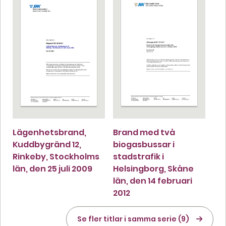
Lägenhetsbrand,
Brand med två
Kuddbygränd 12,
biogasbussar i
Rinkeby, Stockholms
stadstrafik i
län, den 25 juli 2009
Helsingborg, Skåne
län, den 14 februari
2012
Se fler titlar i samma serie (9)