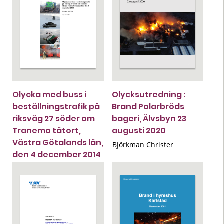
Olycka med buss i
Olycksutredning :
beställningstrafik på
Brand Polarbröds
riksväg 27 söder om
bageri, Älvsbyn 23
Tranemo tätort,
augusti 2020
Västra Götalands län,
Björkman Christer
den 4 december 2014