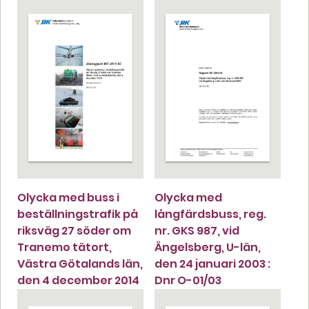
Olycka med buss i
Olycka med
beställningstrafik på
långfärdsbuss, reg.
riksväg 27 söder om
nr. GKS 987, vid
Tranemo tätort,
Ängelsberg, U-län,
Västra Götalands län,
den 24 januari 2003 :
den 4 december 2014
Dnr O-01/03