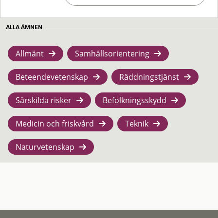
ALLA ÄMNEN
Allmänt
Samhällsorientering
Beteendevetenskap
Räddningstjänst
Särskilda risker
Befolkningsskydd
Medicin och friskvård
Teknik
Naturvetenskap