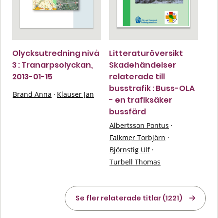
Olycksutredning nivå
Litteraturöversikt
3 : Tranarpsolyckan,
Skadehändelser
2013-01-15
relaterade till
busstrafik : Buss-OLA
Brand Anna
·
Klauser Jan
- en trafiksäker
bussfärd
Albertsson Pontus
·
Falkmer Torbjörn
·
Björnstig Ulf
·
Turbell Thomas
Se fler relaterade titlar (1221)