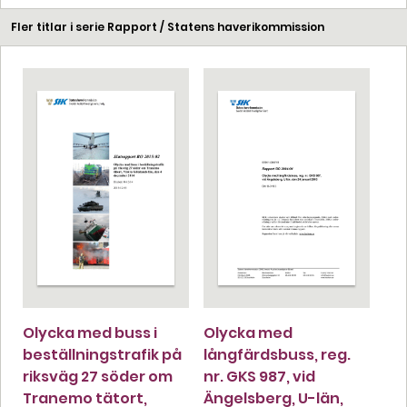
Fler titlar i serie Rapport / Statens haverikommission
Olycka med buss i
Olycka med
beställningstrafik på
långfärdsbuss, reg.
riksväg 27 söder om
nr. GKS 987, vid
Tranemo tätort,
Ängelsberg, U-län,