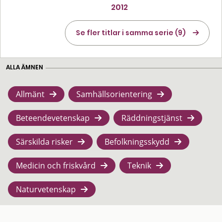
2012
Se fler titlar i samma serie (9)
ALLA ÄMNEN
Allmänt
Samhällsorientering
Beteendevetenskap
Räddningstjänst
Särskilda risker
Befolkningsskydd
Medicin och friskvård
Teknik
Naturvetenskap