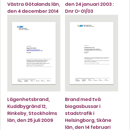
Västra Götalands län,
den 24 januari 2003 :
den 4 december 2014
Dnr O-01/03
Lägenhetsbrand,
Brand med två
Kuddbygränd 12,
biogasbussar i
Rinkeby, Stockholms
stadstrafik i
län, den 25 juli 2009
Helsingborg, Skåne
län, den 14 februari