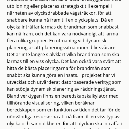
utbildning eller placeras strategiskt till exempel i
närheten av olycksdrabbade vägsträckor, för att
snabbare kunna nå fram till en olycksplats. Då en
olycka inträffar larmas de brandmän som snabbast
kan nå fram, och det kan vara nödvändigt att larma
flera olika grupper. En utmaning vid dynamisk
planering är att planeringssituationen blir svårare.
Det är inte längre självklart vilka brandmän som ska
larmas till en viss olycka. Det kan också vara svårt att
hitta de bästa placeringarna för brandmän som
snabbt ska kunna göra en insats. I projektet har vi
utvecklat och utvärderat datorbaserade verktyg som
kan stödja dynamisk planering av räddningstjänst.
Bland verktygen finns en beredskapskalkylator med
tillhörande visualisering, vilken beräknar
beredskapen som en funktion av tiden det tar för de
nödvändiga resurserna att nå fram till en viss typ av
olycka och sannolikheten för att olyckan ska inträffa i