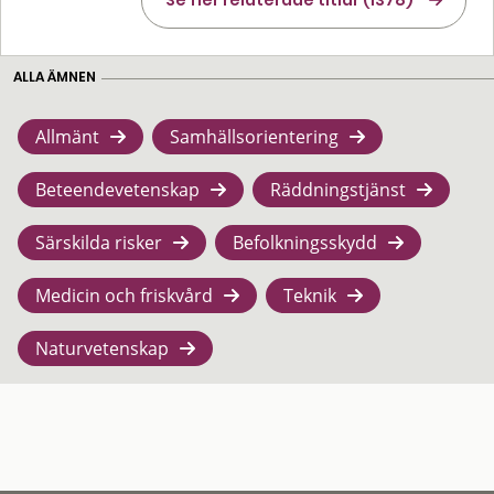
ALLA ÄMNEN
Allmänt
Samhällsorientering
Beteendevetenskap
Räddningstjänst
Särskilda risker
Befolkningsskydd
Medicin och friskvård
Teknik
Naturvetenskap