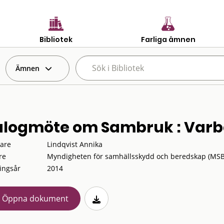
Bibliotek
Farliga ämnen
Ämnen
alogmöte om Sambruk : Varber
tare
Lindqvist Annika
re
Myndigheten för samhällsskydd och beredskap (MSB
ingsår
2014
Öppna dokument