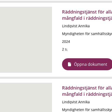
Räddningstjänst för al
mångfald i räddningstj
Lindqvist Annika
Myndigheten för samhällssky
2024
2 s.
Öppna dokument
Räddningstjänst för al
mångfald i räddningstj
Lindqvist Annika
Myndigheten för samhällssky