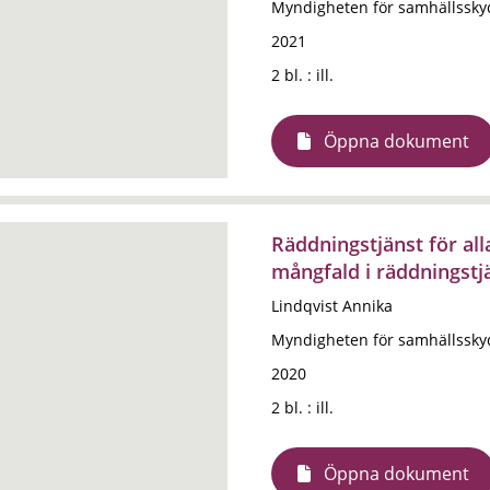
Myndigheten för samhällssky
2021
2 bl. : ill.
Öppna dokument
Räddningstjänst för all
mångfald i räddningstj
Lindqvist Annika
Myndigheten för samhällssky
2020
2 bl. : ill.
Öppna dokument