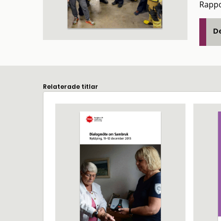
Rappo
De
Relaterade titlar