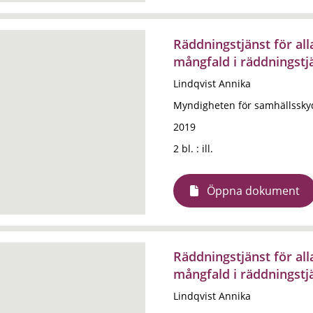
Räddningstjänst för all
mångfald i räddningstj
Lindqvist Annika
Myndigheten för samhällssky
2019
2 bl. : ill.
Öppna dokument
Räddningstjänst för all
mångfald i räddningstj
Lindqvist Annika