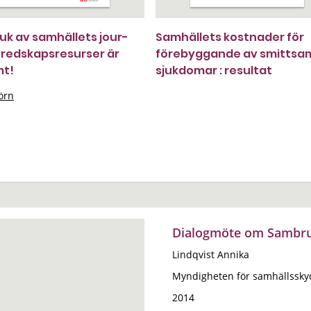
k av samhällets jour-
Samhällets kostnader för
redskapsresurser är
förebyggande av smitts
mt!
sjukdomar : resultat
örn
Dialogmöte om Sambruk
Lindqvist Annika
Myndigheten för samhällssky
2014