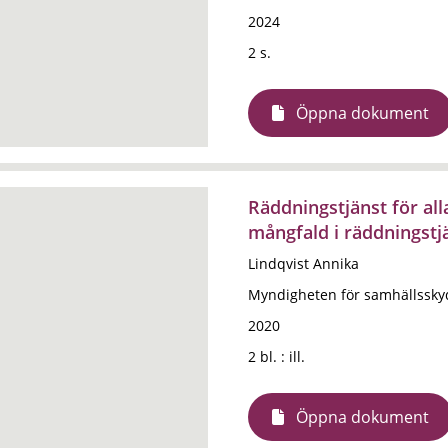
2024
2 s.
Öppna dokument
Räddningstjänst för all
mångfald i räddningstj
Lindqvist Annika
Myndigheten för samhällssky
2020
2 bl. : ill.
Öppna dokument