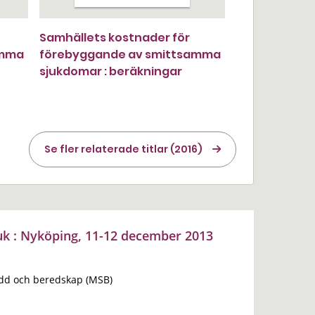
Samhällets kostnader för
amma
förebyggande av smittsamma
sjukdomar : beräkningar
Se fler relaterade titlar (2016)
 : Nyköping, 11-12 december 2013
dd och beredskap (MSB)