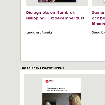
Dialogmöte om Sambruk :
Sambru
Nyköping, 11-12 december 2013
och be
lönsa
Lindqvist Annika
Sund Bj
Fler titlar av Lindqvist Annika