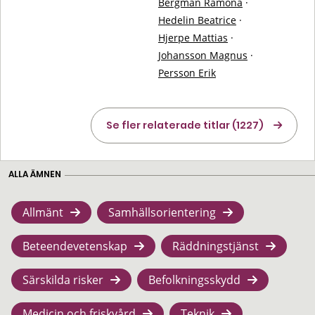
Bergman Ramona
·
Hedelin Beatrice
·
Hjerpe Mattias
·
Johansson Magnus
·
Persson Erik
Se fler relaterade titlar (1227)
ALLA ÄMNEN
Allmänt
Samhällsorientering
Beteendevetenskap
Räddningstjänst
Särskilda risker
Befolkningsskydd
Medicin och friskvård
Teknik