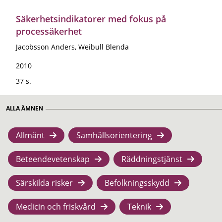
Säkerhetsindikatorer med fokus på
processäkerhet
Jacobsson Anders, Weibull Blenda
2010
37 s.
ALLA ÄMNEN
Allmänt
Samhällsorientering
Beteendevetenskap
Räddningstjänst
Särskilda risker
Befolkningsskydd
Medicin och friskvård
Teknik