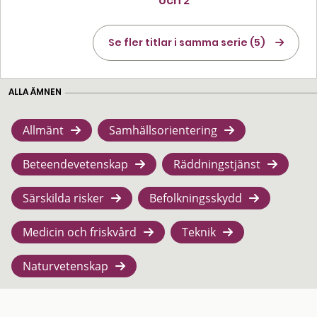
och 2
Se fler titlar i samma serie (5)
ALLA ÄMNEN
Allmänt
Samhällsorientering
Beteendevetenskap
Räddningstjänst
Särskilda risker
Befolkningsskydd
Medicin och friskvård
Teknik
Naturvetenskap