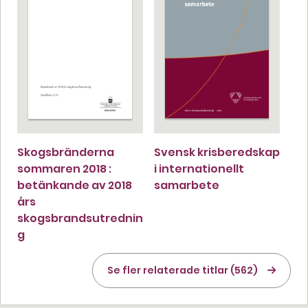
Skogsbränderna
Svensk krisberedskap
sommaren 2018 :
i internationellt
betänkande av 2018
samarbete
års
skogsbrandsutrednin
g
Se fler relaterade titlar (562)