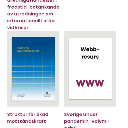
allvarliga händelser i
fredstid : betänkande
av utredningen om
internationellt stöd
vid kriser
Struktur för ökad
Sverige under
motståndskraft
pandemin : Volym 1