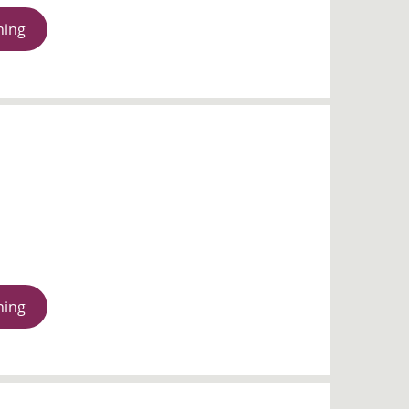
ning
ning