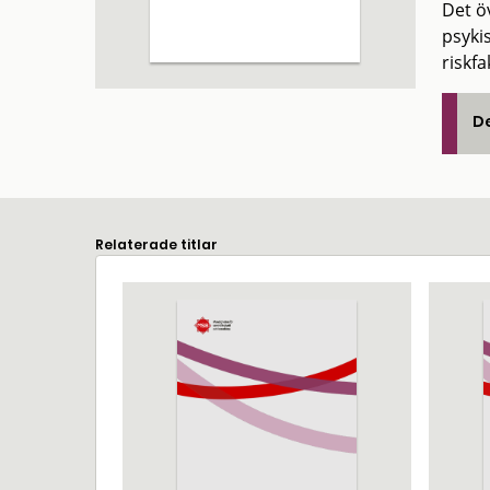
Det ö
psyki
riskf
De
Relaterade titlar