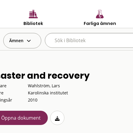
Bibliotek
Farliga ämnen
Ämnen
saster and recovery
tare
Wahlström, Lars
re
Karolinska institutet
ingsår
2010
Öppna dokument