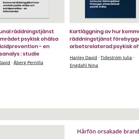
nal räddningstjänst
Kartläggning av hur komm
mrådet psykisk ohälsa
räddningstjänst förebygg
icidprevention - en
arbetsrelaterad psykisk o
analys : studie
Hanley David
·
Tideström Julia
·
David
·
Åberg Pernilla
Engdahl Nina
Hårfön orsakade brand 