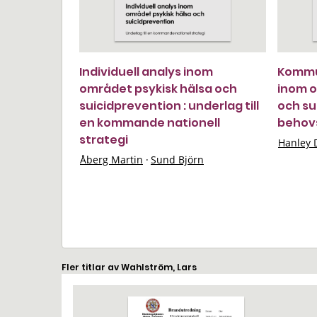
Individuell analys inom
Kommu
området psykisk hälsa och
inom o
suicidprevention : underlag till
och su
en kommande nationell
behovs
strategi
Hanley 
Åberg Martin
·
Sund Björn
Fler titlar av Wahlström, Lars