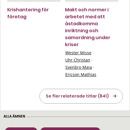
Krishantering för
Makt och normer i
företag
arbetet med att
åstadkomma
inriktning och
samordning under
kriser
Wester Misse
·
Uhr Christan
·
Svenbro Maja
·
Ericson Mathias
Se fler relaterade titlar (841)
ALLA ÄMNEN