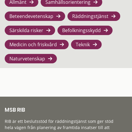
Allmänt
Samhällsorientering
Beteendevetenskap
Räddningstjänst
Särskilda risker
Befolkningsskydd
Medicin och friskvård
Teknik
Naturvetenskap
MSB RIB
RIB är ett beslutsstöd för räddningstjänst som ger stöd
hela vägen från planering av framtida insatser till att