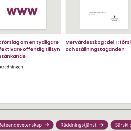
 : förslag om en tydligare
Mervärdesskog : del 1 : förs
ektivare offentlig tillsyn
och ställningstaganden
betänkande
sutredningen
Beteendevetenskap
Räddningstjänst
Särskil