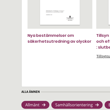
Nya bestämmelser om
Tillsyn
säkerhetsutredning av olyckor
och eff
: slut
Tillsyn
ALLA ÄMNEN
Allmänt
Samhällsorientering