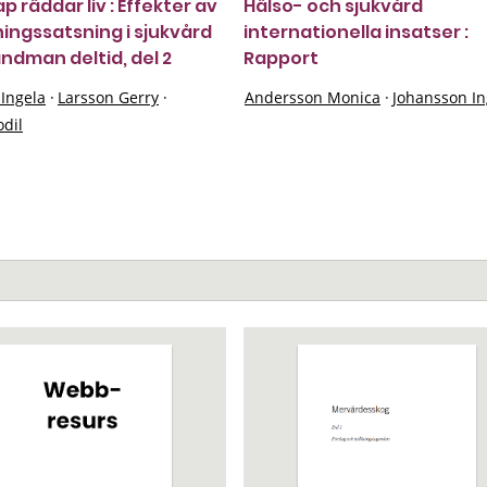
 räddar liv : Effekter av
Hälso- och sjukvård
ningssatsning i sjukvård
internationella insatser :
andman deltid, del 2
Rapport
 Ingela
·
Larsson Gerry
·
Andersson Monica
·
Johansson I
odil