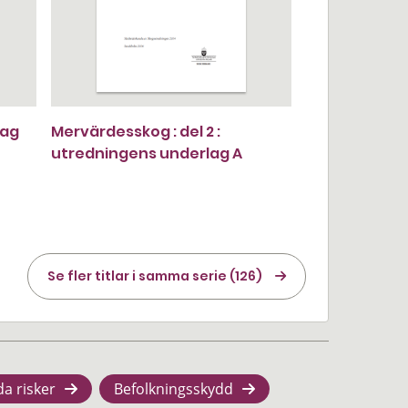
lag
Mervärdesskog : del 2 :
utredningens underlag A
Se fler titlar i samma serie (126)
da risker
Befolkningsskydd