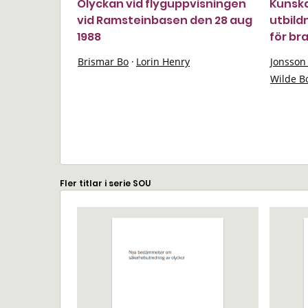
Olyckan vid flyguppvisningen
Kunskap
vid Ramsteinbasen den 28 aug
utbild
1988
för br
Brismar Bo
·
Lorin Henry
Jonsson
Wilde B
Fler titlar i serie SOU