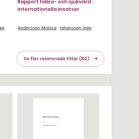
Rapport hälso- och sjukvård :
internationella insatser
nge
Andersson Monica
·
Johansson Inge
Se fler relaterade titlar (80)