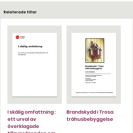
Relaterade titlar
I skälig omfattning :
Brandskydd i Trosa
ett urval av
trähusbebyggelse
överklagade