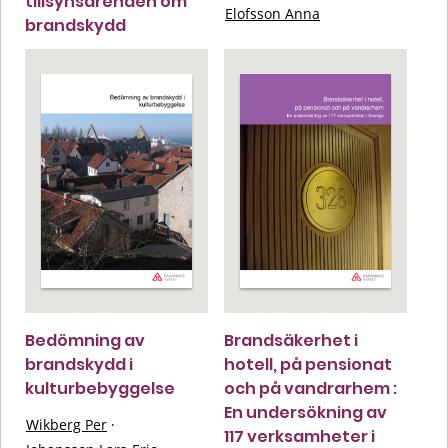
tillsynsärenden om
Elofsson Anna
brandskydd
Bedömning av
Brandsäkerhet i
brandskydd i
hotell, på pensionat
kulturbebyggelse
och på vandrarhem :
En undersökning av
Wikberg Per
·
117 verksamheter i