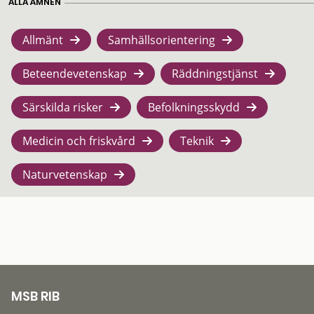
ALLA ÄMNEN
Allmänt
Samhällsorientering
Beteendevetenskap
Räddningstjänst
Särskilda risker
Befolkningsskydd
Medicin och friskvård
Teknik
Naturvetenskap
MSB RIB