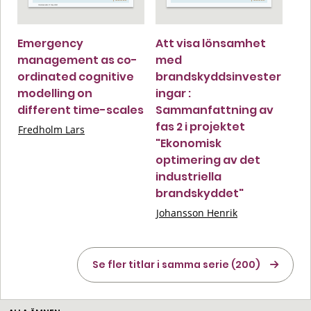
Emergency
Att visa lönsamhet
management as co-
med
ordinated cognitive
brandskyddsinvester
modelling on
ingar :
different time-scales
Sammanfattning av
fas 2 i projektet
Fredholm Lars
"Ekonomisk
optimering av det
industriella
brandskyddet"
Johansson Henrik
Se fler titlar i samma serie (200)