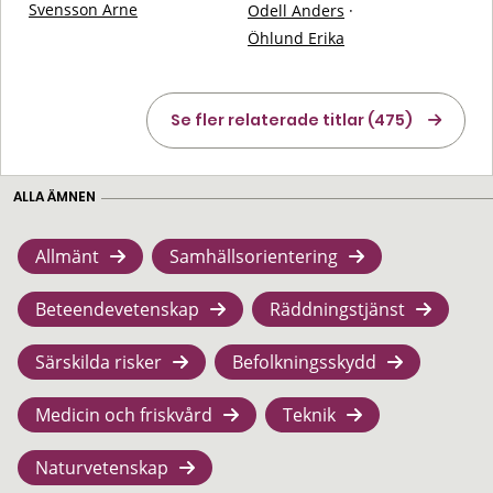
Svensson Arne
Odell Anders
·
Öhlund Erika
Se fler relaterade titlar (475)
ALLA ÄMNEN
Allmänt
Samhällsorientering
Beteendevetenskap
Räddningstjänst
Särskilda risker
Befolkningsskydd
Medicin och friskvård
Teknik
Naturvetenskap