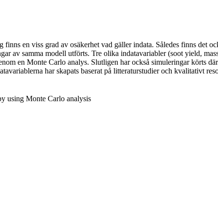
nns en viss grad av osäkerhet vad gäller indata. Således finns det ock
r av samma modell utförts. Tre olika indatavariabler (soot yield, mass 
nom en Monte Carlo analys. Slutligen har också simuleringar körts där a
datavariablerna har skapats baserat på litteraturstudier och kvalitativt 
by using Monte Carlo analysis