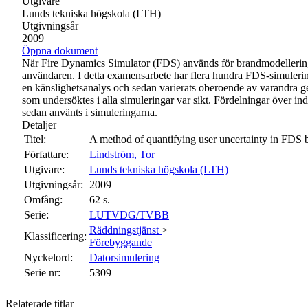
Utgivare
Lunds tekniska högskola (LTH)
Utgivningsår
2009
Öppna dokument
När Fire Dynamics Simulator (FDS) används för brandmodellering fi
användaren. I detta examensarbete har flera hundra FDS-simuleringa
en känslighetsanalys och sedan varierats oberoende av varandra ge
som undersöktes i alla simuleringar var sikt. Fördelningar över in
sedan använts i simuleringarna.
Detaljer
Titel:
A method of quantifying user uncertainty in FDS 
Författare:
Lindström, Tor
Utgivare:
Lunds tekniska högskola (LTH)
Utgivningsår:
2009
Omfång:
62 s.
Serie:
LUTVDG/TVBB
Räddningstjänst
>
Klassificering:
Förebyggande
Nyckelord:
Datorsimulering
Serie nr:
5309
Relaterade titlar