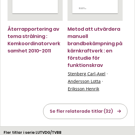
Återrapportering av
Metod att utvärdera
tema strålning :
manuell
Kemkoordinatorverk
brandbekämpning på
samhet 2010-2011
kärnkraftverk : en
förstudie för
funktionskrav
Stenberg Carl-Axel
·
Andersson Lotta
·
Eriksson Henrik
Se fler relaterade titlar (32)
Fler titlar i serie LUTVDG/TVBB