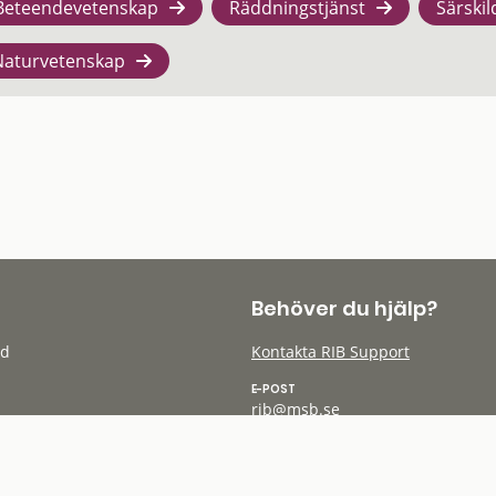
Beteendevetenskap
Räddningstjänst
Särskil
Naturvetenskap
Behöver du hjälp?
öd
Kontakta RIB Support
E-POST
rib@msb.se