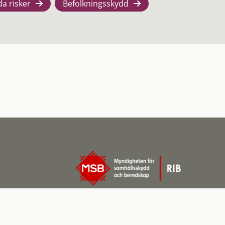
da risker
Befolkningsskydd