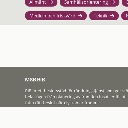
Allmänt
Samhällsorientering
Medicin och friskvård
Teknik
MSB RIB
RIB är ett beslutsstöd för räddningstjänst som ger st
hela vägen från planering av framtida insatser till att
fatta rätt beslut när olyckan är framme.
Tillgänglighet
Cookies