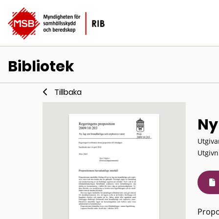
Bibliotek
Tillbaka
Ny
Utgiva
Utgivn
Propo