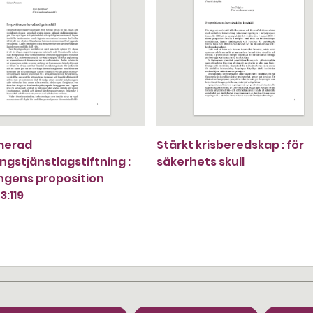
merad
Stärkt krisberedskap : för
ngstjänstlagstiftning :
säkerhets skull
ngens proposition
3:119