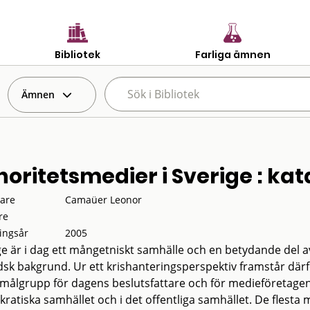
Bibliotek
Farliga ämnen
Ämnen
noritetsmedier i Sverige : kat
tare
Camaüer Leonor
re
ingsår
2005
ge är i dag ett mångetniskt samhälle och en betydande del 
dsk bakgrund. Ur ett krishanteringsperspektiv framstår där
g målgrupp för dagens beslutsfattare och för medieföretagen
ratiska samhället och i det offentliga samhället. De flesta 