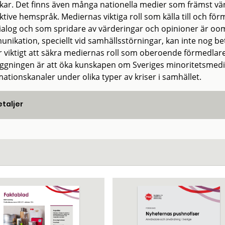
kar. Det finns även många nationella medier som främst vänd
ktive hemspråk. Mediernas viktiga roll som källa till och fö
ialog och som spridare av värderingar och opinioner är oom
nikation, speciellt vid samhällsstörningar, kan inte nog be
r viktigt att säkra mediernas roll som oberoende förmedlare 
äggningen är att öka kunskapen om Sveriges minoritetsmedie
ationskanaler under olika typer av kriser i samhället.
taljer