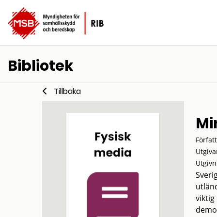
Bibliotek
Tillbaka
Mi
Förfat
Utgiva
Utgivn
Sveri
utlän
vikti
demok