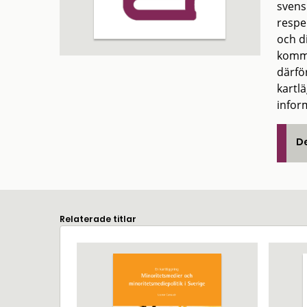
svens
respe
och d
kommu
därfö
kartl
inform
De
Relaterade titlar