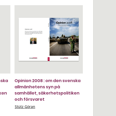
nska
Opinion 2008 : om den svenska
allmänhetens syn på
iken
samhället, säkerhetspolitiken
och försvaret
Stütz Göran