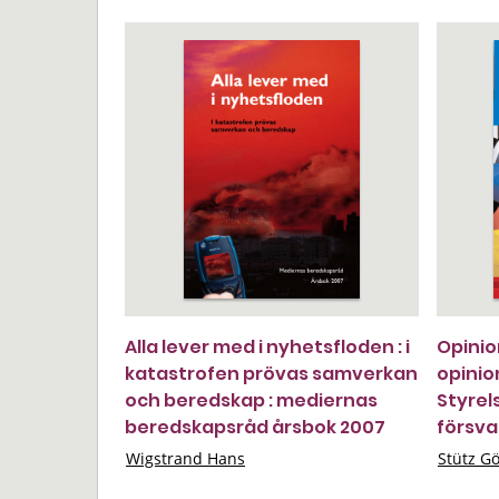
Alla lever med i nyhetsfloden : i
Opinio
katastrofen prövas samverkan
opinio
och beredskap : mediernas
Styrel
beredskapsråd årsbok 2007
försva
Wigstrand Hans
Stütz G