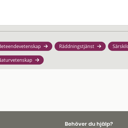
Beteendevetenskap
Räddningstjänst
Särskil
Naturvetenskap
Behöver du hjälp?