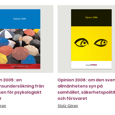
n 2005 : en
Opinion 2006 : om den sve
nsundersökning från
allmänhetens syn på
sen för psykologiskt
samhället, säkerhetspolit
r
och försvaret
öran
Stütz Göran