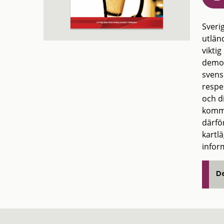
Sveri
utlän
vikti
demok
svens
respe
och d
kommu
därfö
kartl
inform
De