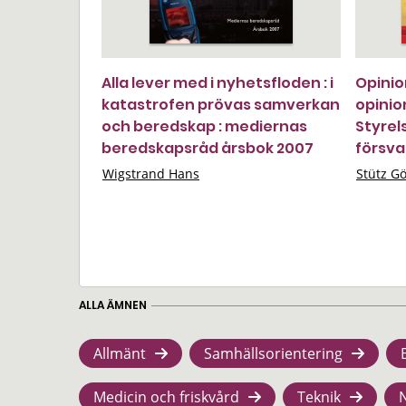
Alla lever med i nyhetsfloden : i
Opinio
katastrofen prövas samverkan
opinio
och beredskap : mediernas
Styrel
beredskapsråd årsbok 2007
försva
Wigstrand Hans
Stütz G
ALLA ÄMNEN
Allmänt
Samhällsorientering
Medicin och friskvård
Teknik