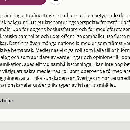
ge är i dag ett mångetniskt samhälle och en betydande del 
dsk bakgrund. Ur ett krishanteringsperspektiv framstår där
g målgrupp för dagens beslutsfattare och för medieföretagen
ratiska samhället och i det offentliga samhället. De flesta 
kar. Det finns även många nationella medier som främst vänd
ktive hemspråk. Mediernas viktiga roll som källa till och fö
ialog och som spridare av värderingar och opinioner är oom
nikation, speciellt vid samhällsstörningar, kan inte nog be
r viktigt att säkra mediernas roll som oberoende förmedlare 
äggningen är att öka kunskapen om Sveriges minoritetsmedie
ationskanaler under olika typer av kriser i samhället.
taljer