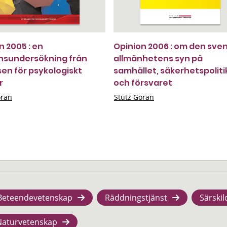
n 2005 : en
Opinion 2006 : om den sve
nsundersökning från
allmänhetens syn på
sen för psykologiskt
samhället, säkerhetspolit
r
och försvaret
öran
Stütz Göran
Beteendevetenskap
Räddningstjänst
Särskil
Naturvetenskap