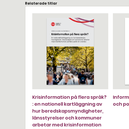
Relaterade titlar
Krisinformation på flera språk?
Inform
: en nationell kartläggning av
och pol
hur beredskapsmyndigheter,
länsstyrelser och kommuner
arbetar med krisinformation