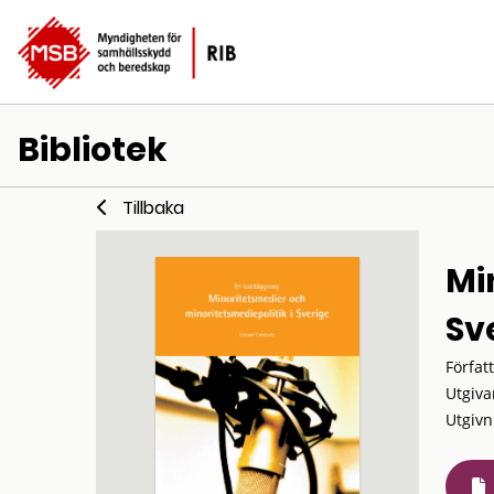
Bibliotek
Tillbaka
Mi
Sv
Förfat
Utgiva
Utgivn