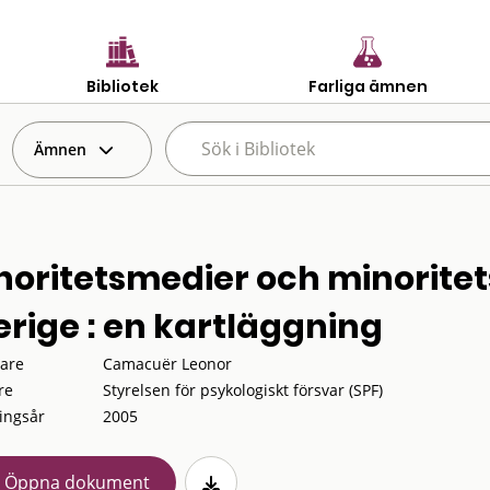
Bibliotek
Farliga ämnen
Ämnen
noritetsmedier och minoritet
erige : en kartläggning
tare
Camacuër Leonor
re
Styrelsen för psykologiskt försvar (SPF)
ingsår
2005
Öppna dokument