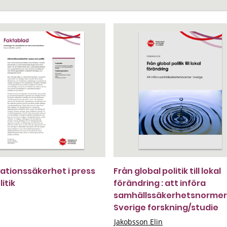
ationssäkerhet i press
Från global politik till lokal
itik
förändring : att införa
samhällssäkerhetsnormer 
Sverige forskning/studie
Jakobsson Elin