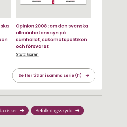
nska
Opinion 2008 : om den svenska
allmänhetens syn på
iken
samhället, säkerhetspolitiken
och försvaret
Stütz Göran
Se fler titlar i samma serie (11)
da risker
Befolkningsskydd