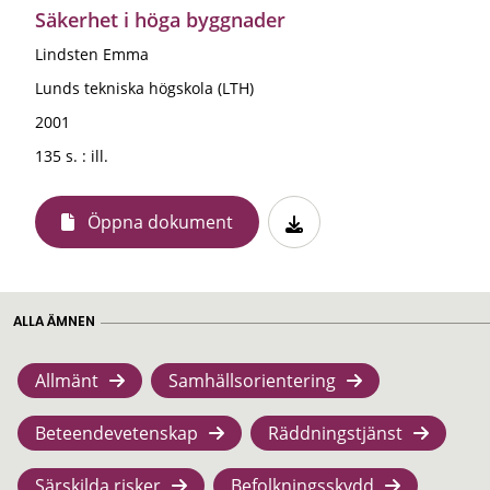
Säkerhet i höga byggnader
Lindsten Emma
Lunds tekniska högskola (LTH)
2001
135 s. : ill.
Öppna dokument
ALLA ÄMNEN
Allmänt
Samhällsorientering
Beteendevetenskap
Räddningstjänst
Särskilda risker
Befolkningsskydd