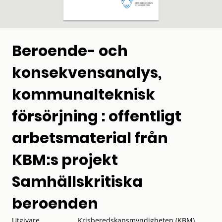
Beroende- och
konsekvensanalys,
kommunalteknisk
försörjning : offentligt
arbetsmaterial från
KBM:s projekt
Samhällskritiska
beroenden
Utgivare
Krisberedskapsmyndigheten (KBM)