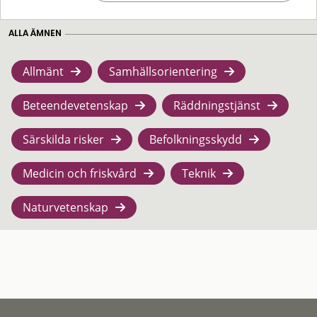
ALLA ÄMNEN
Allmänt
Samhällsorientering
Beteendevetenskap
Räddningstjänst
Särskilda risker
Befolkningsskydd
Medicin och friskvård
Teknik
Naturvetenskap