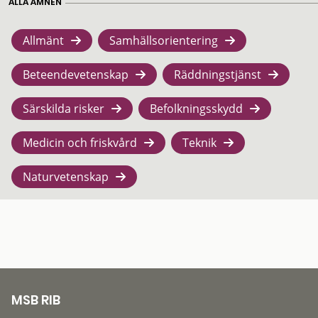
ALLA ÄMNEN
Allmänt
Samhällsorientering
Beteendevetenskap
Räddningstjänst
Särskilda risker
Befolkningsskydd
Medicin och friskvård
Teknik
Naturvetenskap
MSB RIB