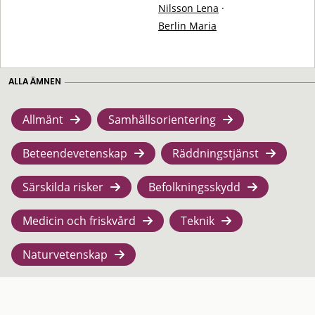
Nilsson Lena
·
Berlin Maria
ALLA ÄMNEN
Allmänt
Samhällsorientering
Beteendevetenskap
Räddningstjänst
Särskilda risker
Befolkningsskydd
Medicin och friskvård
Teknik
Naturvetenskap