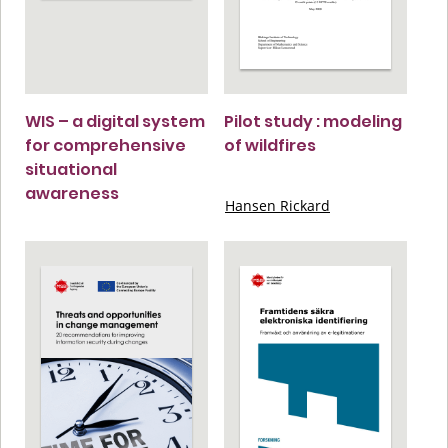
WIS – a digital system
Pilot study : modeling
for comprehensive
of wildfires
situational
awareness
Hansen Rickard