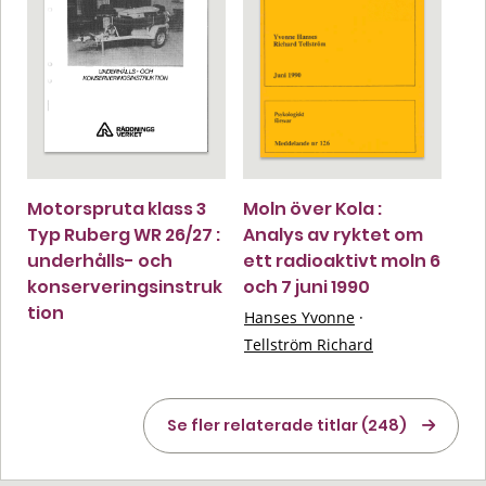
Motorspruta klass 3
Moln över Kola :
Typ Ruberg WR 26/27 :
Analys av ryktet om
underhålls- och
ett radioaktivt moln 6
konserveringsinstruk
och 7 juni 1990
tion
Hanses Yvonne
·
Tellström Richard
Se fler relaterade titlar (248)