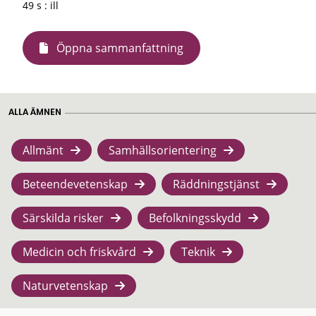
49 s : ill
Öppna sammanfattning
ALLA ÄMNEN
Allmänt
Samhällsorientering
Beteendevetenskap
Räddningstjänst
Särskilda risker
Befolkningsskydd
Medicin och friskvård
Teknik
Naturvetenskap