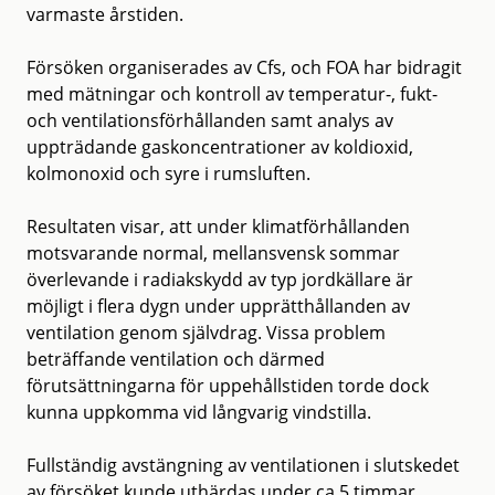
varmaste årstiden.
Försöken organiserades av Cfs, och FOA har bidragit
med mätningar och kontroll av temperatur-, fukt-
och ventilationsförhållanden samt analys av
uppträdande gaskoncentrationer av koldioxid,
kolmonoxid och syre i rumsluften.
Resultaten visar, att under klimatförhållanden
motsvarande normal, mellansvensk sommar
överlevande i radiakskydd av typ jordkällare är
möjligt i flera dygn under upprätthållanden av
ventilation genom självdrag. Vissa problem
beträffande ventilation och därmed
förutsättningarna för uppehållstiden torde dock
kunna uppkomma vid långvarig vindstilla.
Fullständig avstängning av ventilationen i slutskedet
av försöket kunde uthärdas under ca 5 timmar.