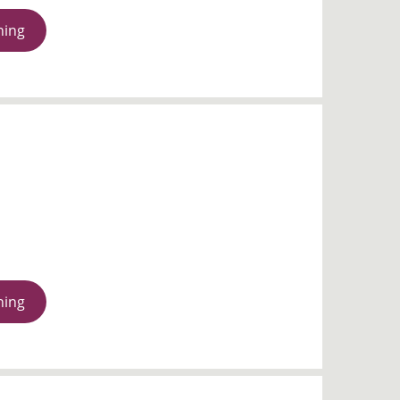
ning
ning