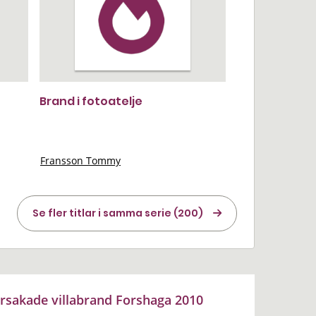
Brand i fotoatelje
Fransson Tommy
Se fler titlar i samma serie (200)
orsakade villabrand Forshaga 2010