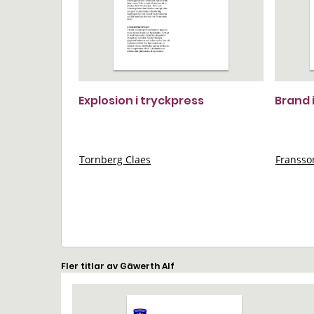
Explosion i tryckpress
Brand 
Tornberg Claes
Franss
Fler titlar av Gäwerth Alf