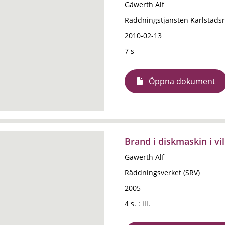
Gäwerth Alf
Räddningstjänsten Karlstads
2010-02-13
7 s
Öppna dokument
Brand i diskmaskin i vil
Gäwerth Alf
Räddningsverket (SRV)
2005
4 s. : ill.