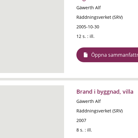
Gäwerth Alf
Räddningsverket (SRV)
2005-10-30
12 s. : ill.
Öppna sammanfatt
Brand i byggnad, villa
Gäwerth Alf
Räddningsverket (SRV)
2007
8 s. : ill.