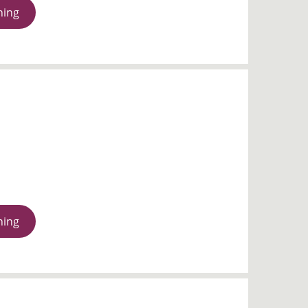
ning
ning