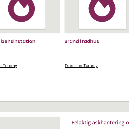
i bensinstation
Brand i radhus
on Tommy
Fransson Tommy
Felaktig askhantering 