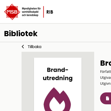
Bibliotek
Tillbaka
Br
Förfat
Utgiva
Utgivn