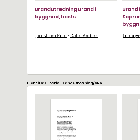
Brandutredning Brand i
Brand 
byggnad, bastu
Soprum
byggn
Järnström Kent
·
Dahn Anders
Lönnqvi
Fler titlar i serie Brandutredning/SRV