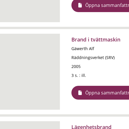
Öppna sammanfatt
Brand i tvättmaskin
Gäwerth Alf
Räddningsverket (SRV)
2005
3 s. : ill.
Öppna sammanfatt
Lägenhetsbrand