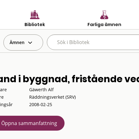
Bibliotek
Farliga ämnen
Ämnen
and i byggnad, fristående v
tare
Gäwerth Alf
re
Räddningsverket (SRV)
ingsår
2008-02-25
Öppna sammanfattning