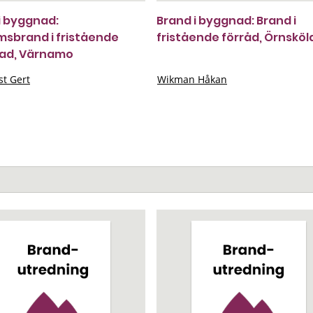
i byggnad:
Brand i byggnad: Brand i
sbrand i fristående
fristående förråd, Örnsköl
ad, Värnamo
st Gert
Wikman Håkan