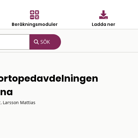
Beräkningsmoduler
Ladda ner
 ortopedavdelningen
ona
, Larsson Mattias