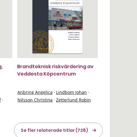
g,
Brandteknisk riskvärdering av
Veddesta Köpcentrum
Anbring Angelica
·
Lindbom Johan
·
f
·
Nilsson Christina
·
Zetterlund Robin
Se fler relaterade titlar (728)