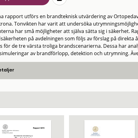
na rapport utförs en brandteknisk utvärdering av Ortopedav
krona. Tonvikten har varit att undersöka utrymningsmöjligh
nterna har små möjligheter att själva sätta sig i säkerhet.
säkerheten på avdelningen som följs av förslag på direkta 
ts för de tre värsta troliga brandscenarierna. Dessa har a
simuleringar av brandförlopp, detektion och utrymning. Äv
taljer