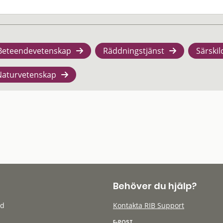
Beteendevetenskap
Räddningstjänst
Särskil
Naturvetenskap
Behöver du hjälp?
öd
Kontakta RIB Support
E-POST