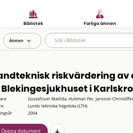
Bibliotek
Farliga ämnen
Ämnen
andteknisk riskvärdering av
 Blekingesjukhuset i Karlskr
tare
Gustafsson Matilda, Hultman Per, Jansson Christoffer
re
Lunds tekniska högskola (LTH)
ingsår
2004
Öppna dokument