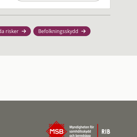
da risker
Befolkningsskydd