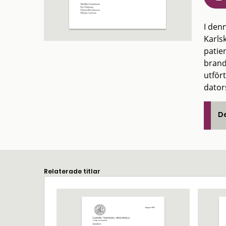
I den
Karls
patie
brand
utför
dator
De
Relaterade titlar