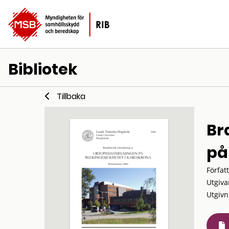
Bibliotek
Tillbaka
Br
på
Förfat
Utgiva
Utgivn