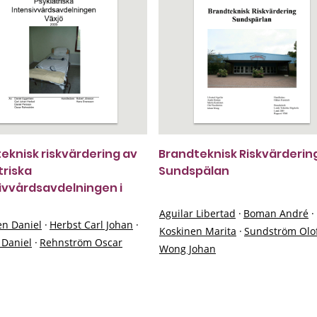
eknisk riskvärdering av
Brandteknisk Riskvärderin
triska
Sundspälan
ivvårdsavdelningen i
Aguilar Libertad
·
Boman André
·
en Daniel
·
Herbst Carl Johan
·
Koskinen Marita
·
Sundström Olo
 Daniel
·
Rehnström Oscar
Wong Johan