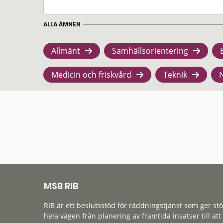
ALLA ÄMNEN
Allmänt
Samhällsorientering
Medicin och friskvård
Teknik
MSB RIB
RIB är ett beslutsstöd för räddningstjänst som ger st
hela vägen från planering av framtida insatser till att