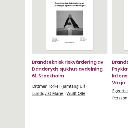
Brandteknisk riskvärdering av
Brandt
Danderyds sjukhus avdelning
Psykia
61, Stockholm
Intens
Växjö
Dittmer Torkel
·
Jämtäng Ulf
·
Eggerts
Lundqvist Marie
·
Wullf Olle
Persson