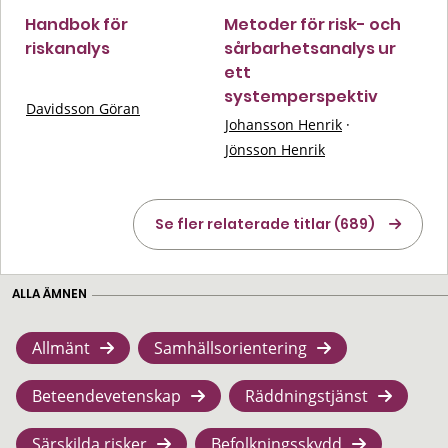
Handbok för
Metoder för risk- och
riskanalys
sårbarhetsanalys ur
ett
systemperspektiv
Davidsson Göran
Johansson Henrik
·
Jönsson Henrik
Se fler relaterade titlar (689)
ALLA ÄMNEN
Allmänt
Samhällsorientering
Beteendevetenskap
Räddningstjänst
Särskilda risker
Befolkningsskydd