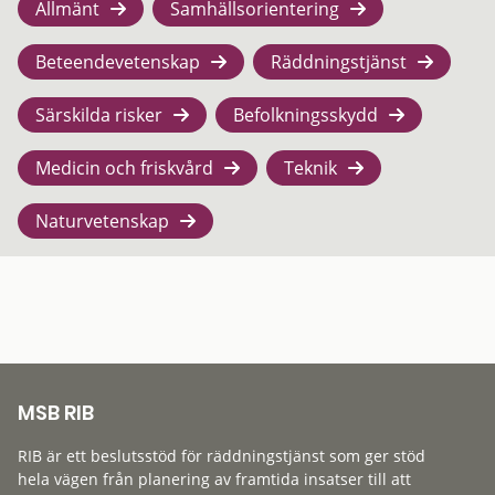
Allmänt
Samhällsorientering
Beteendevetenskap
Räddningstjänst
Särskilda risker
Befolkningsskydd
Medicin och friskvård
Teknik
Naturvetenskap
MSB RIB
RIB är ett beslutsstöd för räddningstjänst som ger stöd
hela vägen från planering av framtida insatser till att