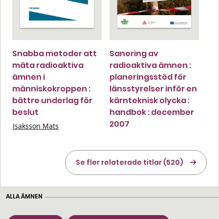
Snabba metoder att
Sanering av
mäta radioaktiva
radioaktiva ämnen :
ämnen i
planeringsstöd för
människokroppen :
länsstyrelser inför en
bättre underlag för
kärnteknisk olycka :
beslut
handbok : december
2007
Isaksson Mats
Se fler relaterade titlar (520)
ALLA ÄMNEN