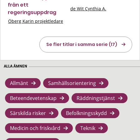
från ett
de Wit Cynthia A.
regeringsuppdrag
Öberg Karin projektledare
Se fler titlar i samma serie (17)
ALLA ÄMNEN
Allmänt
Samhällsorientering
Beteendevetenskap
Räddningstjänst
Särskilda risker
Befolkningsskydd
Medicin och friskvård
Teknik