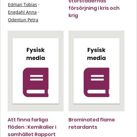
storstädernas
Edman Tobias
·
försörjning i kris och
Engdahl Anna
·
krig
Odentun Petra
Att finna farliga
Brominated flame
flöden : Kemikalier i
retardants
samhället Rapport