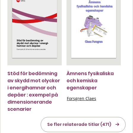
Stöd för bedömning
Ämnens fysikaliska
av skydd mot olyckor
och kemiska
i energihamnar och
egenskaper
depåer : exempel på
Forsgren Claes
dimensionerande
scenarier
Se fler relaterade titlar (471)