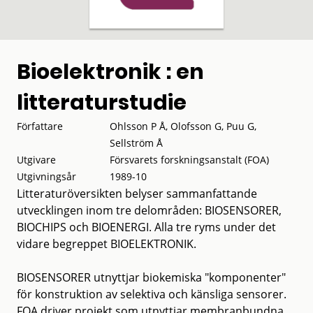
Bioelektronik : en
litteraturstudie
Författare
Ohlsson P Å, Olofsson G, Puu G,
Sellström Å
Utgivare
Försvarets forskningsanstalt (FOA)
Utgivningsår
1989-10
Litteraturöversikten belyser sammanfattande
utvecklingen inom tre delområden: BIOSENSORER,
BIOCHIPS och BIOENERGI. Alla tre ryms under det
vidare begreppet BIOELEKTRONIK.
BIOSENSORER utnyttjar biokemiska "komponenter"
för konstruktion av selektiva och känsliga sensorer.
FOA driver projekt som utnyttjar membranbundna