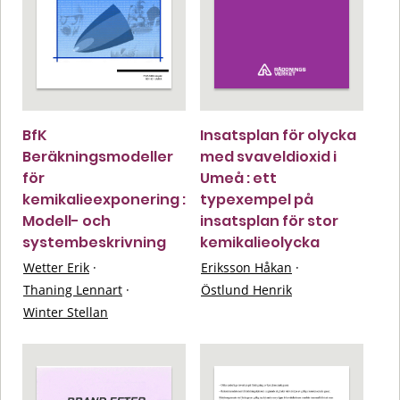
BfK
Insatsplan för olycka
Beräkningsmodeller
med svaveldioxid i
för
Umeå : ett
kemikalieexponering :
typexempel på
Modell- och
insatsplan för stor
systembeskrivning
kemikalieolycka
Wetter Erik
·
Eriksson Håkan
·
Thaning Lennart
·
Östlund Henrik
Winter Stellan