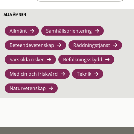
ALLA ÄMNEN
Allmänt
Samhällsorientering
Beteendevetenskap
Räddningstjänst
Särskilda risker
Befolkningsskydd
Medicin och friskvård
Teknik
Naturvetenskap