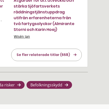
att
Åtgärder för att utveckla och
er
stärka Sjöfartsverkets
räddningstjänstuppdrag
utifrån erfarenheterna från
·
två fartygsolyckor (Almirante
Storni och Karin Hoej)
Wisén Jan
Se fler relaterade titlar (558)
da risker
Befolkningsskydd