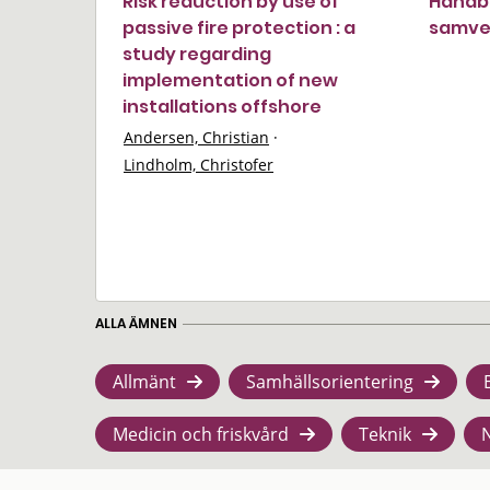
Risk reduction by use of
Handbo
passive fire protection : a
samver
study regarding
implementation of new
installations offshore
Andersen, Christian
·
Lindholm, Christofer
ALLA ÄMNEN
Allmänt
Samhällsorientering
Medicin och friskvård
Teknik