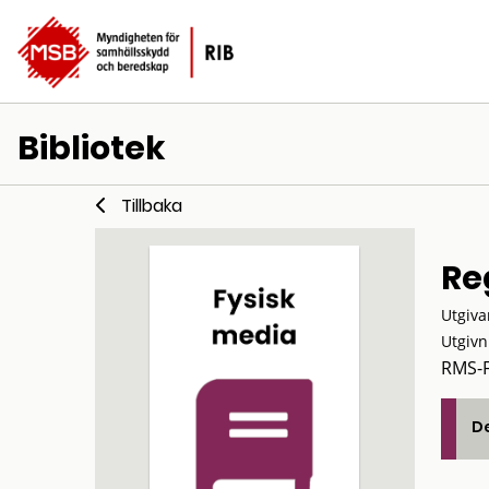
Bibliotek
Tillbaka
Reg
Utgiva
Utgivn
RMS-F 
De