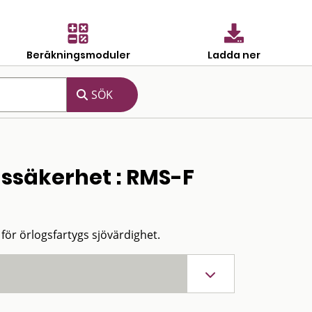
Beräkningsmoduler
Ladda ner
ygssäkerhet : RMS-F
 för örlogsfartygs sjövärdighet.