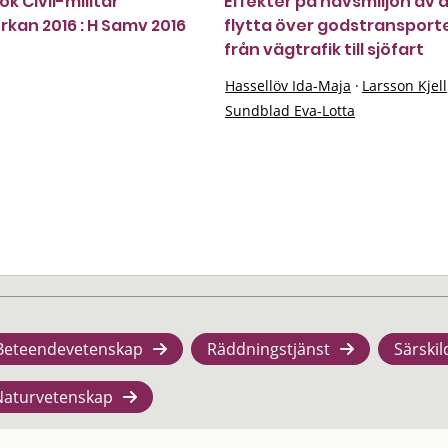
k Civil-militär
Effekter på havsmiljön av 
kan 2016 : H Samv 2016
flytta över godstransport
från vägtrafik till sjöfart
Hassellöv Ida-Maja
·
Larsson Kjell
Sundblad Eva-Lotta
Beteendevetenskap
Räddningstjänst
Särskil
Naturvetenskap