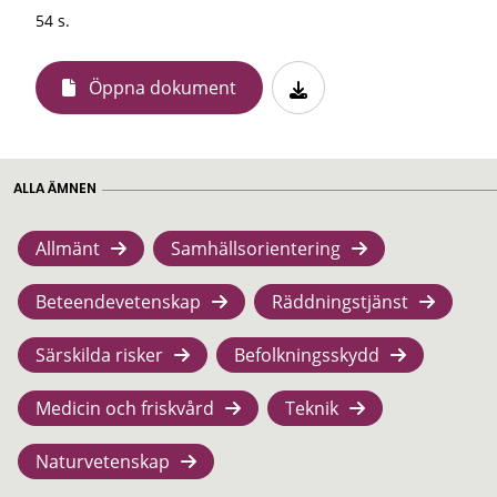
54 s.
Öppna dokument
ALLA ÄMNEN
Allmänt
Samhällsorientering
Beteendevetenskap
Räddningstjänst
Särskilda risker
Befolkningsskydd
Medicin och friskvård
Teknik
Naturvetenskap