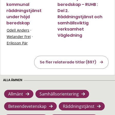
kommunal
beredskap – RUHB :
räddningstjänst
Del 2.
under höjd
Räddningstjänst och
beredskap
samhällsviktig
verksamhet
Odell Anders
·
Vägledning
Welander Frej
·
Eriksson Pär
Se fler relaterade titlar (897)
ALLA ÄMNEN
Allmänt
Samhällsorientering
Beteendevetenskap
Räddningstjänst