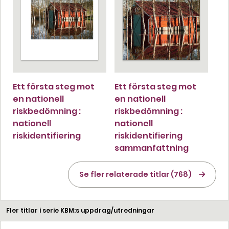
Ett första steg mot
Ett första steg mot
en nationell
en nationell
riskbedömning :
riskbedömning :
nationell
nationell
riskidentifiering
riskidentifiering
sammanfattning
Se fler relaterade titlar (768)
Fler titlar i serie KBM:s uppdrag/utredningar