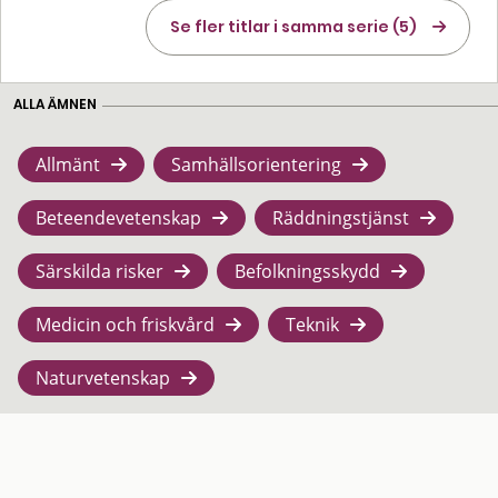
Se fler titlar i samma serie (5)
ALLA ÄMNEN
Allmänt
Samhällsorientering
Beteendevetenskap
Räddningstjänst
Särskilda risker
Befolkningsskydd
Medicin och friskvård
Teknik
Naturvetenskap