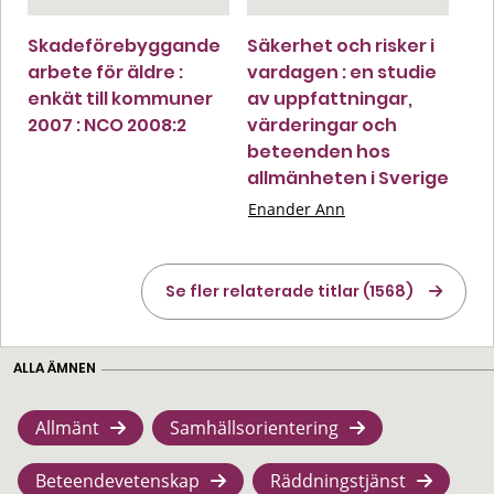
Skadeförebyggande
Säkerhet och risker i
arbete för äldre :
vardagen : en studie
enkät till kommuner
av uppfattningar,
2007 : NCO 2008:2
värderingar och
beteenden hos
allmänheten i Sverige
Enander Ann
Se fler relaterade titlar (1568)
ALLA ÄMNEN
Allmänt
Samhällsorientering
Beteendevetenskap
Räddningstjänst