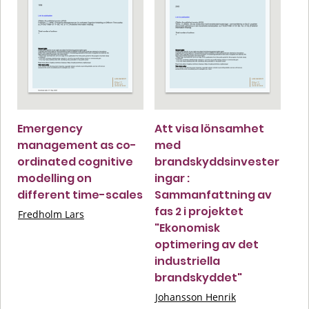
Emergency
Att visa lönsamhet
management as co-
med
ordinated cognitive
brandskyddsinvester
modelling on
ingar :
different time-scales
Sammanfattning av
fas 2 i projektet
Fredholm Lars
"Ekonomisk
optimering av det
industriella
brandskyddet"
Johansson Henrik