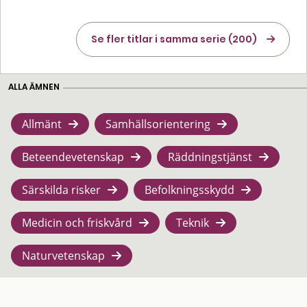
Se fler titlar i samma serie (200)
ALLA ÄMNEN
Allmänt
Samhällsorientering
Beteendevetenskap
Räddningstjänst
Särskilda risker
Befolkningsskydd
Medicin och friskvård
Teknik
Naturvetenskap