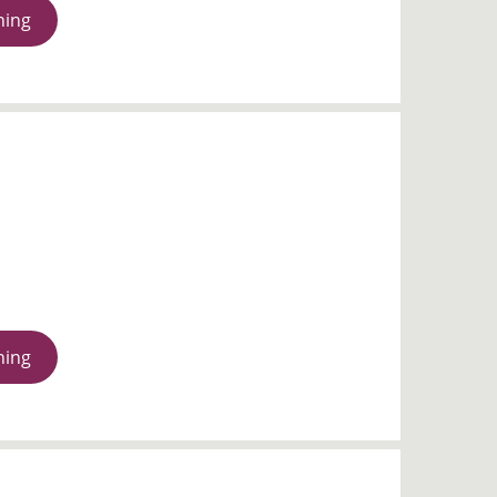
ning
ning