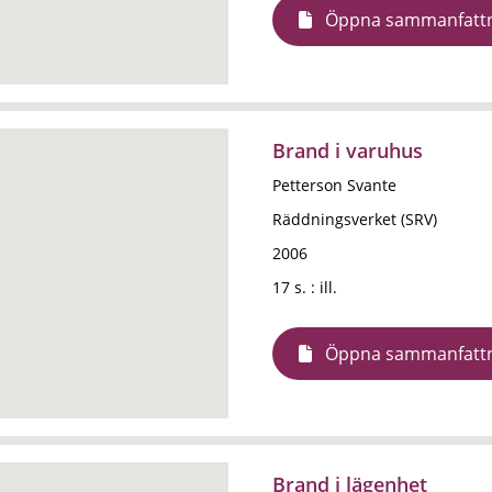
Öppna sammanfatt
Brand i varuhus
Petterson Svante
Räddningsverket (SRV)
2006
17 s. : ill.
Öppna sammanfatt
Brand i lägenhet