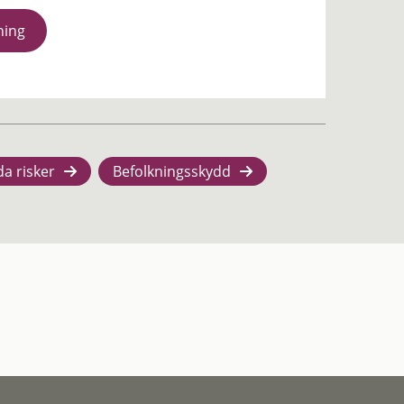
ning
da risker
Befolkningsskydd