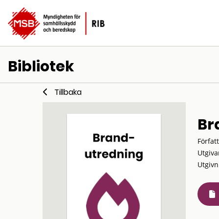
Bibliotek
Tillbaka
Br
Förfat
Utgiva
Utgivn