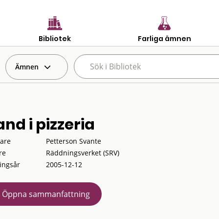
Bibliotek
Farliga ämnen
Ämnen
and i pizzeria
tare
Petterson Svante
re
Räddningsverket (SRV)
ingsår
2005-12-12
Öppna sammanfattning