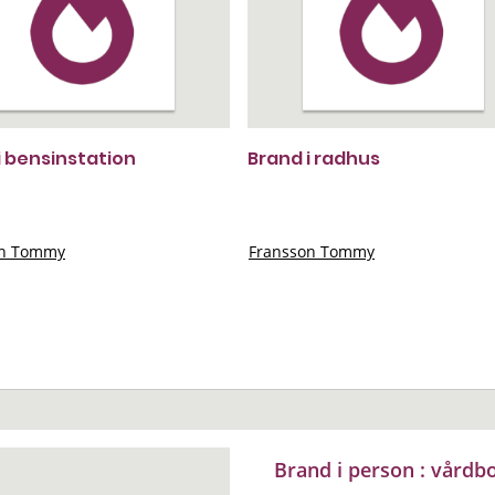
i bensinstation
Brand i radhus
on Tommy
Fransson Tommy
Brand i person : vård