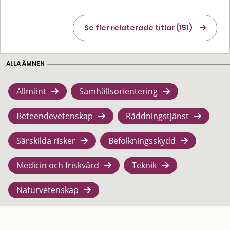
Se fler relaterade titlar (151)
ALLA ÄMNEN
Allmänt
Samhällsorientering
Beteendevetenskap
Räddningstjänst
Särskilda risker
Befolkningsskydd
Medicin och friskvård
Teknik
Naturvetenskap